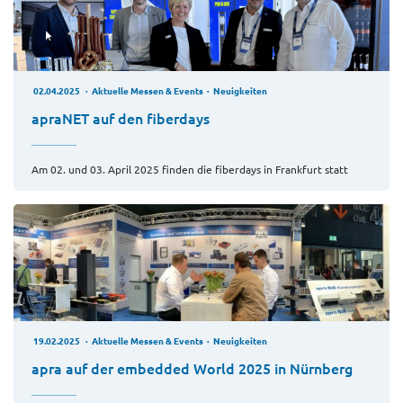
02.04.2025
Aktuelle Messen & Events
Neuigkeiten
apraNET auf den fiberdays
Am 02. und 03. April 2025 finden die fiberdays in Frankfurt statt
19.02.2025
Aktuelle Messen & Events
Neuigkeiten
apra auf der embedded World 2025 in Nürnberg