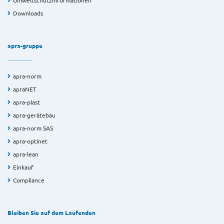
Umweltschutzinformationen
Downloads
apra-gruppe
apra-norm
apraNET
apra-plast
apra-gerätebau
apra-norm SAS
apra-optinet
apra-lean
Einkauf
Compliance
Bleiben Sie auf dem Laufenden