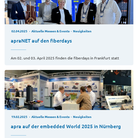
02.04.2025
Aktuelle Messen & Events
Neuigkeiten
apraNET auf den fiberdays
Am 02. und 03. April 2025 finden die fiberdays in Frankfurt statt
19.02.2025
Aktuelle Messen & Events
Neuigkeiten
apra auf der embedded World 2025 in Nürnberg