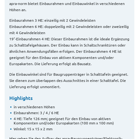
apra-norm bietet Einbaurahmen und Einbauwinkel in verschiedenen
Höhen an.
Einbaurahmen 3 HE: einzeilig mit 2 Gewindeleisten
Einbaurahmen 6 HE: doppelzeilig mit 2 Gewindeleisten oder zweizeilig
mit 4 Gewindeleisten
19″-Einbaurahmen 4 HE: Dieser Einbaurahmen ist die ideale Ergänzung
zu Schalttafelgehäusen. Der Einbau kann in Schaltschranktüren oder
ähnlichen Anwendungsfällen erfolgen. Der Einbaurahmen 4 HE ist
geeignet für den Einbau von aktiven Komponenten und/oder
Europakarten. Die Lieferung erfolgt als Bausatz.
Die Einbauwinkel sind für Baugruppenträger in Schalttafeln geeignet.
Sie dienen zum überlappen des Ausschnittes in einer Schalttafel. Die
Lieferung erfolgt unmontiert.
Highlights
in verschiedenen Höhen
Einbaurahmen: 3 / 4 / 6 HE
4 HE: Tiefe 126 mm; geeignet für den Einbau von aktiven
Komponenten und/oder Europakarten (100 mm x 100 mm)
Winkel: 15 x 15 x 2 mm
Hier sehen Sie den Aufbau der apra-Baugruppenträger/Elektronik-