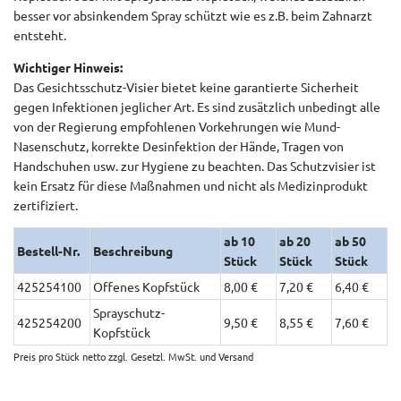
besser vor absinkendem Spray schützt wie es z.B. beim Zahnarzt
entsteht.
Wichtiger Hinweis:
Das Gesichtsschutz-Visier bietet keine garantierte Sicherheit
gegen Infektionen jeglicher Art. Es sind zusätzlich unbedingt alle
von der Regierung empfohlenen Vorkehrungen wie Mund-
Nasenschutz, korrekte Desinfektion der Hände, Tragen von
Handschuhen usw. zur Hygiene zu beachten. Das Schutzvisier ist
kein Ersatz für diese Maßnahmen und nicht als Medizinprodukt
zertifiziert.
ab 10
ab 20
ab 50
Bestell-Nr.
Beschreibung
Stück
Stück
Stück
425254100
Offenes Kopfstück
8,00 €
7,20 €
6,40 €
Sprayschutz-
425254200
9,50 €
8,55 €
7,60 €
Kopfstück
Preis pro Stück netto zzgl. Gesetzl. MwSt. und Versand