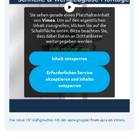
Sie sehen gerade einen Platzhalterinhalt
von
Vimeo
. Um auf den eigentlichen
Inhalt zuzugreifen, klicken Sie auf die
Schaltfläche unten. Bitte beachten Sie,
dass dabei Daten an Drittanbieter
weitergegeben werden.
Mehr Informationen
Inhalt entsperren
Erforderlichen Service
akzeptieren und Inhalte
entsperren
Die neue 19″-Käfigmutter M5 der apra-gruppe!
from
apra
on
Vimeo
.