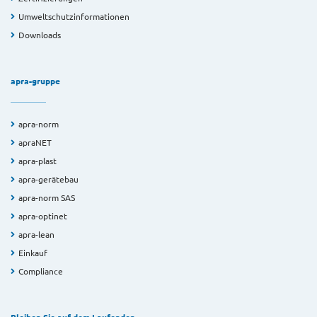
Umweltschutzinformationen
Downloads
apra-gruppe
apra-norm
apraNET
apra-plast
apra-gerätebau
apra-norm SAS
apra-optinet
apra-lean
Einkauf
Compliance
Bleiben Sie auf dem Laufenden