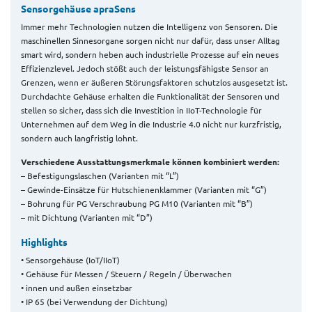
Sensorgehäuse apraSens
Immer mehr Technologien nutzen die Intelligenz von Sensoren. Die
maschinellen Sinnesorgane sorgen nicht nur dafür, dass unser Alltag
smart wird, sondern heben auch industrielle Prozesse auf ein neues
Effizienzlevel. Jedoch stößt auch der leistungsfähigste Sensor an
Grenzen, wenn er äußeren Störungsfaktoren schutzlos ausgesetzt ist.
Durchdachte Gehäuse erhalten die Funktionalität der Sensoren und
stellen so sicher, dass sich die Investition in IIoT-Technologie für
Unternehmen auf dem Weg in die Industrie 4.0 nicht nur kurzfristig,
sondern auch langfristig lohnt.
Verschiedene Ausstattungsmerkmale können kombiniert werden:
– Befestigungslaschen (Varianten mit “L”)
– Gewinde-Einsätze für Hutschienenklammer (Varianten mit “G”)
– Bohrung für PG Verschraubung PG M10 (Varianten mit “B”)
– mit Dichtung (Varianten mit “D”)
Highlights
• Sensorgehäuse (IoT/IIoT)
• Gehäuse für Messen / Steuern / Regeln / Überwachen
• innen und außen einsetzbar
• IP 65 (bei Verwendung der Dichtung)