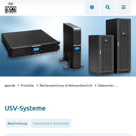
apra.de
Produkte
Rechenzentrums- & Netzwerktechnik
Datacenter
USV-Syste
USV-Systeme
Beschreibung
Dokumente & Downloads