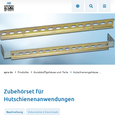
apra.de
Produkte
Kunststoffgehäuse und -Teile
Hutschienengehäuse
Zubehörs
Zubehörset für
Hutschienenanwendungen
Beschreibung
Dokumente & Downloads